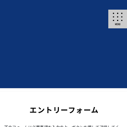
コ
ナ
北海道の土木工事・建築工事 ～ 蘭越町「佐藤建設株式会社」
ン
ビ
テ
ゲ
ン
ー
ツ
シ
に
ョ
移
ン
動
に
移
動
エントリーフォーム
HOME
エントリーフォーム
エントリーフォーム