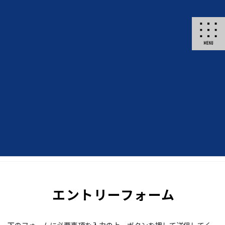
コ
ナ
北海道の土木工事・建築工事 ～ 蘭越町「佐藤建設株式会社」
ン
ビ
テ
ゲ
ン
ー
ツ
シ
に
ョ
移
ン
動
に
移
動
エントリーフォーム
HOME
エントリーフォーム
エントリーフォーム